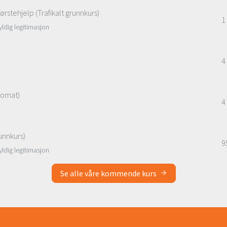
 førstehjelp (Trafikalt grunnkurs)
1
ldig legitimasjon
4
tomat)
4
runnkurs)
9
ldig legitimasjon
Se alle våre kommende kurs