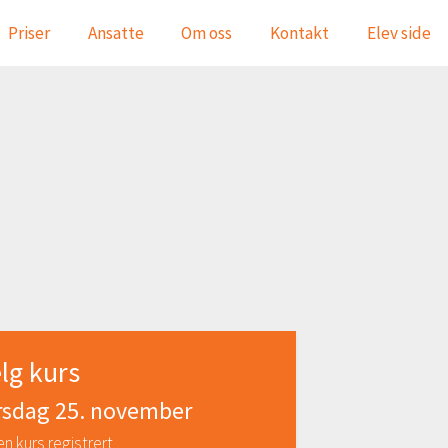
Priser
Ansatte
Om oss
Kontakt
Elev side
lg kurs
rsdag 25. november
en kurs registrert