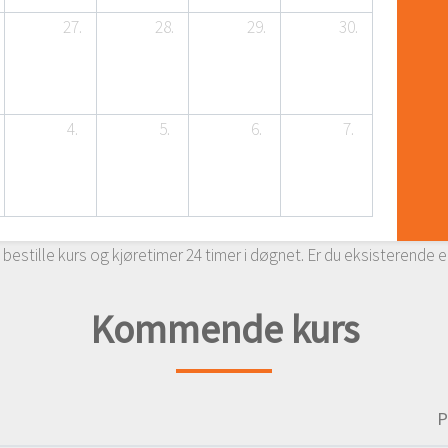
27.
28.
29.
30.
4.
5.
6.
7.
 bestille kurs og kjøretimer 24 timer i døgnet. Er du eksisterende
Kommende kurs
P