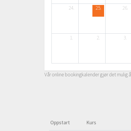
24.
25.
26.
1.
2.
3.
Vår online bookingkalender gjør det mulig å
Oppstart
Kurs