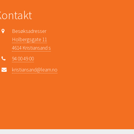
Kontakt
Besøksadresser
Holbergsgate 11
4614 Kristiansand s
94 00 49 00
kristiansand@learn.no