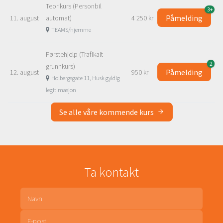
Teorikurs (Personbil
3+
Påmelding
11. august
automat)
4 250 kr
TEAMS/hjemme
Førstehjelp (Trafikalt
2
grunnkurs)
Påmelding
12. august
950 kr
Holbergsgate 11, Husk gyldig
legitimasjon
Se alle våre kommende kurs
Ta kontakt