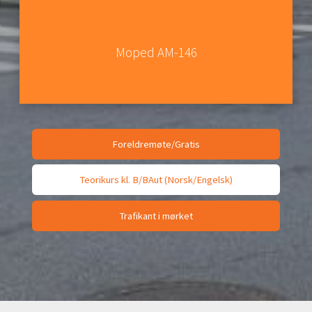
Moped AM-146
Foreldremøte/Gratis
Teorikurs kl. B/BAut (Norsk/Engelsk)
Trafikant i mørket