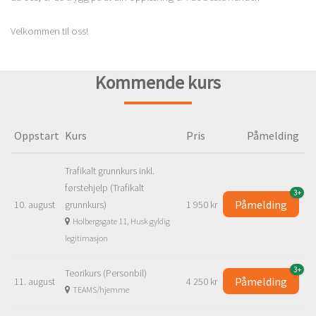
Velkommen til oss!
Kommende kurs
Oppstart
Kurs
Pris
Påmelding
Trafikalt grunnkurs inkl.
førstehjelp (Trafikalt
3+
Påmelding
10. august
grunnkurs)
1 950 kr
Holbergsgate 11, Husk gyldig
legitimasjon
3+
Teorikurs (Personbil)
Påmelding
11. august
4 250 kr
TEAMS/hjemme