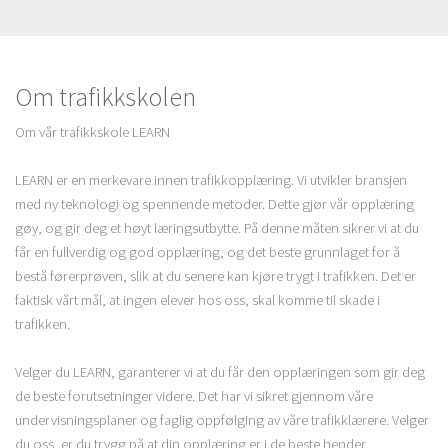
Om trafikkskolen
Om vår trafikkskole LEARN
LEARN er en merkevare innen trafikkopplæring. Vi utvikler bransjen
med ny teknologi og spennende metoder. Dette gjør vår opplæring
gøy, og gir deg et høyt læringsutbytte. På denne måten sikrer vi at du
får en fullverdig og god opplæring, og det beste grunnlaget for å
bestå førerprøven, slik at du senere kan kjøre trygt i trafikken. Det er
faktisk vårt mål, at ingen elever hos oss, skal komme til skade i
trafikken.
Velger du LEARN, garanterer vi at du får den opplæringen som gir deg
de beste forutsetninger videre. Det har vi sikret gjennom våre
undervisningsplaner og faglig oppfølging av våre trafikklærere. Velger
du oss, er du trygg på at din opplæring er i de beste hender.