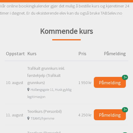
Vår online bookingkalender gjør det mulig å bestille kurs og kjøretimer 24
timer i døgnet. Er du eksisterende elev kan du også bruke TABSelev.no
Kommende kurs
Oppstart
Kurs
Pris
Påmelding
Trafikalt grunnkurs inkl.
førstehjelp (Trafikalt
3+
Påmelding
10. august
grunnkurs)
1 950 kr
Holbergsgate 11, Husk gyldig
legitimasjon
3+
Teorikurs (Personbil)
Påmelding
11. august
4 250 kr
TEAMS/hjemme
Teorikurs (Personbil