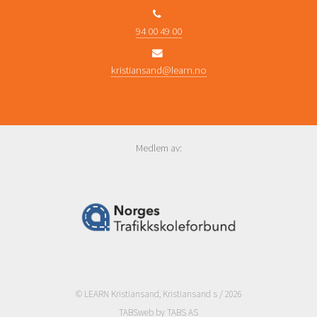
94 00 49 00
kristiansand@learn.no
Medlem av:
© LEARN Kristiansand, Kristiansand s / 2026
TABSweb
by TABS AS