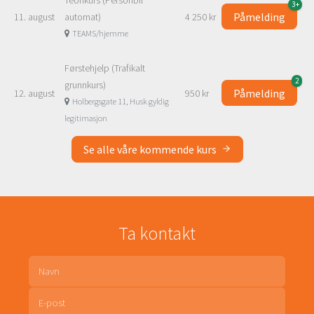
3+
Påmelding
11. august
automat)
4 250 kr
TEAMS/hjemme
Førstehjelp (Trafikalt
2
grunnkurs)
Påmelding
12. august
950 kr
Holbergsgate 11, Husk gyldig
legitimasjon
Se alle våre kommende kurs
Ta kontakt