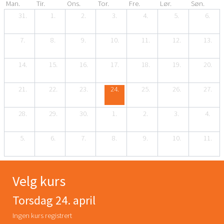
Man.
Tir.
Ons.
Tor.
Fre.
Lør.
Søn.
31.
1.
2.
3.
4.
5.
6.
7.
8.
9.
10.
11.
12.
13.
14.
15.
16.
17.
18.
19.
20.
21.
22.
23.
24.
25.
26.
27.
28.
29.
30.
1.
2.
3.
4.
5.
6.
7.
8.
9.
10.
11.
Velg kurs
Torsdag 24. april
Ingen kurs registrert